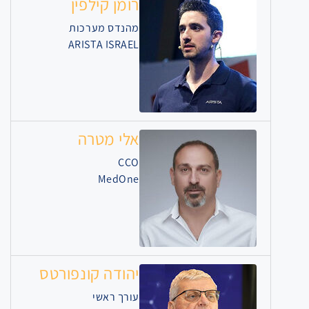
רומן קילפין
מהנדס מערכות
ARISTA ISRAEL
אלי מטרה
CCO
MedOne
יהודה קונפורטס
עורך ראשי