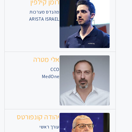
רומן קילפין
מהנדס מערכות
ARISTA ISRAEL
אלי מטרה
CCO
MedOne
יהודה קונפורטס
עורך ראשי