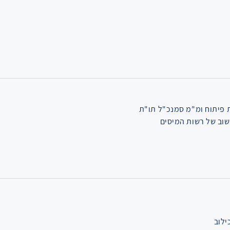
 פיתוח ומ"מ סמנכ"ל תו"ת
וב של רשות המיסים
ילוב