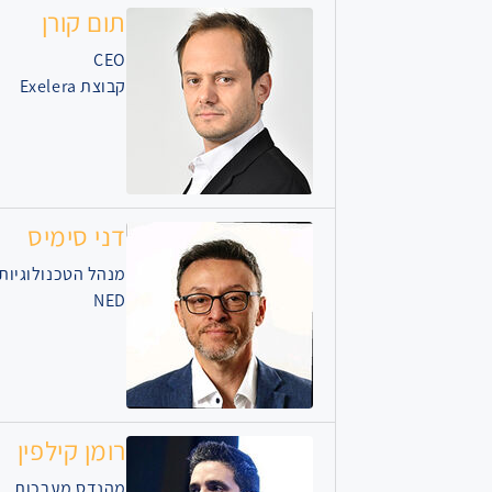
תום קורן
CEO
קבוצת Exelera
דני סימיס
מנהל הטכנולוגיות הר
NED
רומן קילפין
מהנדס מערכות